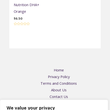
Nutrition DHA+
Orange
$
6.50
Rated
0
out
of
5
Home
Privacy Policy
Terms and Conditions
About Us
Contact Us
Address: 57416 Falmikin Place, Felpos, OH 43204
We value your privacy