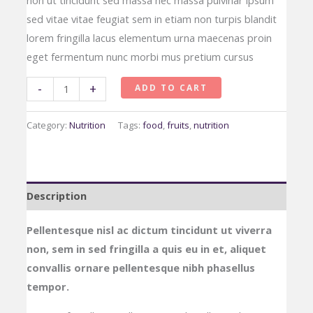
non ut tincidunt sed massa nec massa pulvinar ipsum
sed vitae vitae feugiat sem in etiam non turpis blandit
lorem fringilla lacus elementum urna maecenas proin
eget fermentum nunc morbi mus pretium cursus
-
+
ADD TO CART
Category:
Nutrition
Tags:
food
,
fruits
,
nutrition
Description
Pellentesque nisl ac dictum tincidunt ut viverra
non, sem in sed fringilla a quis eu in et, aliquet
convallis ornare pellentesque nibh phasellus
tempor.