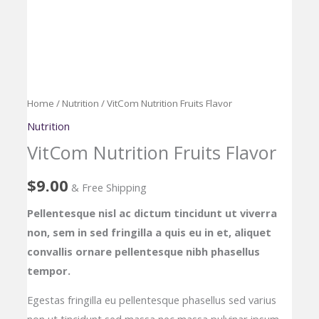
VitCom
Home
/
Nutrition
/ VitCom Nutrition Fruits Flavor
Nutrition
Nutrition
Fruits
VitCom Nutrition Fruits Flavor
Flavor
quantity
$
9.00
& Free Shipping
Pellentesque nisl ac dictum tincidunt ut viverra
non, sem in sed fringilla a quis eu in et, aliquet
convallis ornare pellentesque nibh phasellus
tempor.
Egestas fringilla eu pellentesque phasellus sed varius